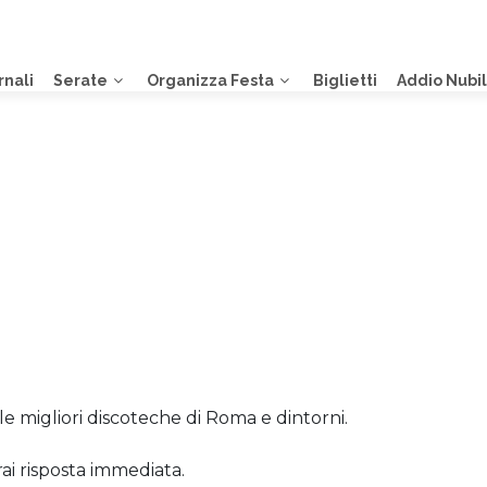
rnali
Serate
Organizza Festa
Biglietti
Addio Nubi
le migliori discoteche di Roma e dintorni.
rai risposta immediata.