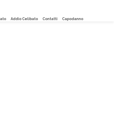
lato
Addio Celibato
Contatti
Capodanno