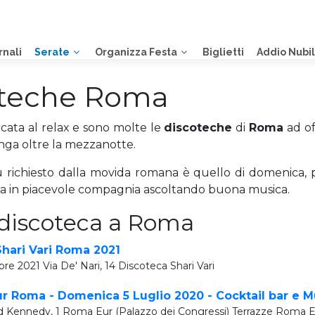
rnali
Serate
Organizza Festa
Biglietti
Addio Nubi
oteche Roma
cata al relax e sono molte le
discoteche
di
Roma
ad of
lunga oltre la mezzanotte.
richiesto dalla movida romana è quello di domenica, pe
ra in piacevole compagnia ascoltando buona musica.
 discoteca a Roma
hari Vari Roma 2021
e 2021 Via De' Nari, 14 Discoteca Shari Vari
r Roma - Domenica 5 Luglio 2020 - Cocktail bar e M
d Kennedy, 1 Roma Eur (Palazzo dei Congressi) Terrazze Roma 