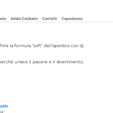
lato
Addio Celibato
Contatti
Capodanno
frire la formula “soft” dell’aperitivo con dj
rché unisce il piacere e il divertimento,
usic
Eur