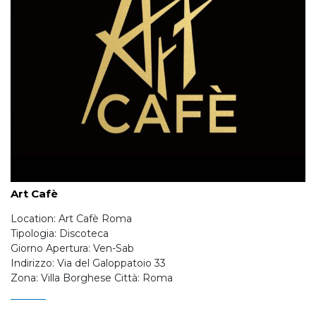
Art Cafè
Location: Art Cafè Roma
Tipologia: Discoteca
Giorno Apertura: Ven-Sab
Indirizzo: Via del Galoppatoio 33
Zona: Villa Borghese Città: Roma