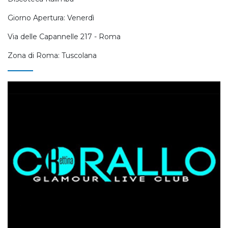
Giorno Apertura: Venerdì
Via delle Capannelle 217 - Roma
Zona di Roma: Tuscolana