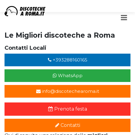
Le Migliori discoteche a Roma
Contatti Locali
+393288160165
WhatsApp
info@discotechearoma.it
Prenota festa
Contatti