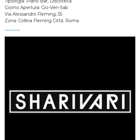
Tipologia: Piano Bar, Discoteca
Giorno Apertura: Gio-Ven-Sab
Via Alessandro Fleming, 55
Zona: Collina Fleming Città: Roma