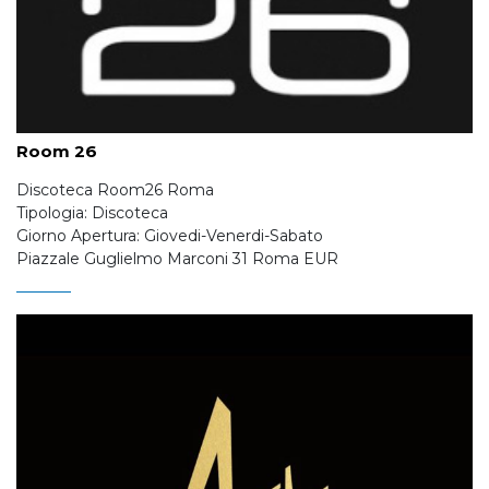
Room 26
Discoteca Room26 Roma
Tipologia: Discoteca
Giorno Apertura: Giovedi-Venerdi-Sabato
Piazzale Guglielmo Marconi 31 Roma EUR