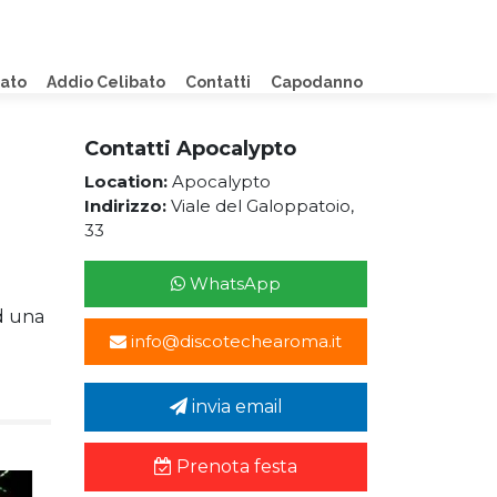
lato
Addio Celibato
Contatti
Capodanno
Contatti Apocalypto
Location:
Apocalypto
Indirizzo:
Viale del Galoppatoio,
33
WhatsApp
d una
info@discotechearoma.it
invia email
Prenota festa