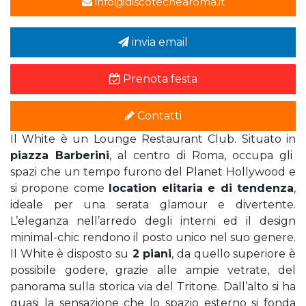
info@discotechearoma.it
invia email
Prenota festa
Contatti
Il White è un Lounge Restaurant Club. Situato in
piazza Barberini
, al centro di Roma, occupa gli
spazi che un tempo furono del Planet Hollywood e
si propone come
location elitaria e di tendenza
,
ideale per una serata glamour e divertente.
L’eleganza nell’arredo degli interni ed il design
minimal-chic rendono il posto unico nel suo genere.
Il White è disposto su
2 piani
, da quello superiore è
possibile godere, grazie alle ampie vetrate, del
panorama sulla storica via del Tritone. Dall’alto si ha
quasi la sensazione che lo spazio esterno si fonda